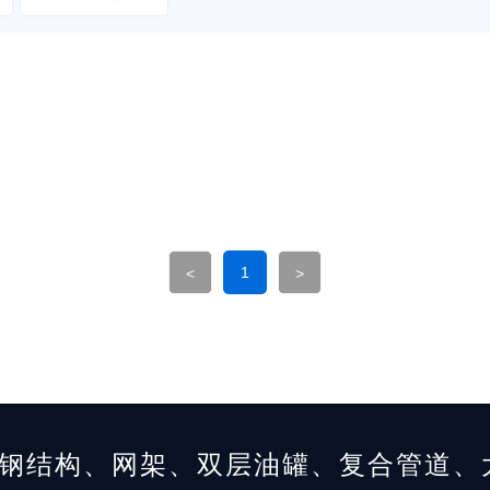
1
<
>
钢结构、网架、双层油罐、复合管道、