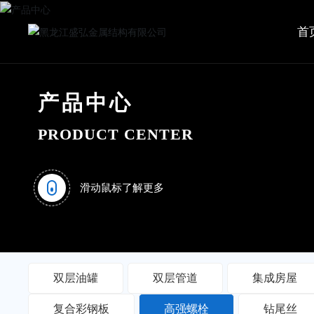
首
产品中心
PRODUCT CENTER
滑动鼠标了解更多
双层油罐
双层管道
集成房屋
复合彩钢板
高强螺栓
钻尾丝