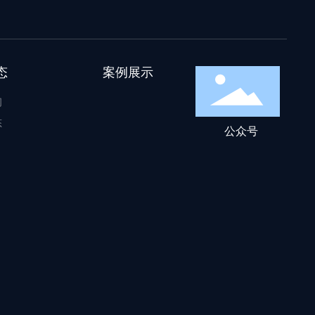
态
案例展示
闻
态
公众号