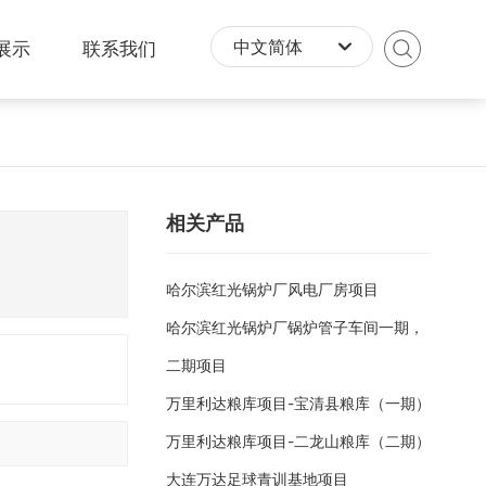
中文简体
展示
联系我们
Российская
English
中文简体
相关产品
哈尔滨红光锅炉厂风电厂房项目
哈尔滨红光锅炉厂锅炉管子车间一期，
二期项目
万里利达粮库项目-宝清县粮库（一期）
万里利达粮库项目-二龙山粮库（二期）
大连万达足球青训基地项目